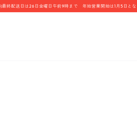
内最終配送日は26日金曜日午前9時まで 年始営業開始は1月5日と