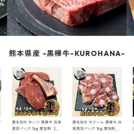
熊本県産 -黒樺牛-KUROHANA-
ブ
黒毛和牛 牛ハツ 黒樺牛 冷凍
黒毛和牛 牛テール 黒樺牛 冷
真空パック 1kg 要加熱 【送
凍真空パック 1kg 要加熱