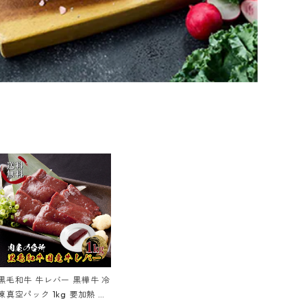
黒毛和牛 牛レバー 黒樺牛 冷
凍真空パック 1kg 要加熱 レ