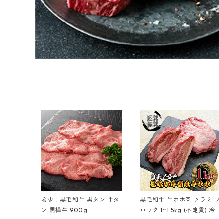
希少！黒毛和牛 黒タン 牛タ
黒毛和牛 牛ホホ肉 ツラミ 
ン 黒樺牛 900g
ロック 1~1.5kg (不定貫) 冷