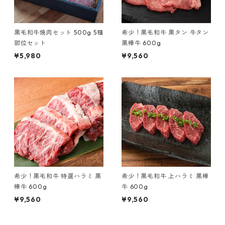
黒毛和牛焼肉セット 500g 5種
希少！黒毛和牛 黒タン 牛タン
部位セット
黒樺牛 600g
¥5,980
¥9,560
希少！黒毛和牛 特選ハラミ 黒
希少！黒毛和牛 上ハラミ 黒樺
樺牛 600g
牛 600g
¥9,560
¥9,560