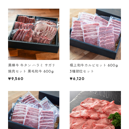
黒樺牛 牛タン ハラミ サガリ
極上和牛カルビセット 600g
焼肉セット 黒毛和牛 600g
3種部位セット
¥9,560
¥6,120