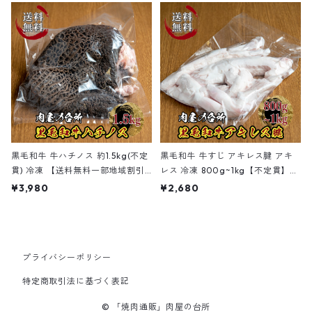
黒毛和牛 牛ハチノス 約1.5kg(不定
黒毛和牛 牛すじ アキレス腱 アキ
貫) 冷凍 【送料無料一部地域割引
レス 冷凍 800g~1kg【不定貫】お
のみ】
でん 煮込み料理 Nervetti
¥3,980
¥2,680
プライバシーポリシー
特定商取引法に基づく表記
© 「焼肉通販」肉屋の台所