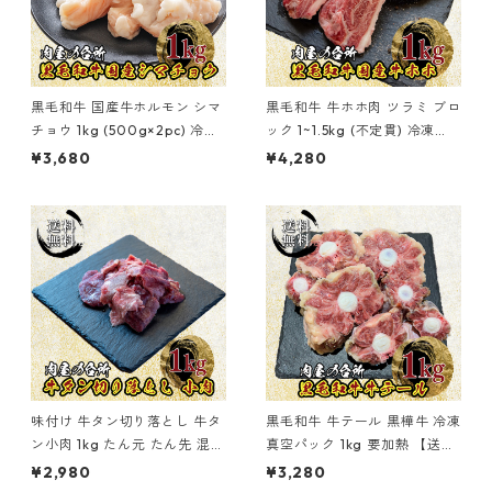
黒毛和牛 国産牛ホルモン シマ
黒毛和牛 牛ホホ肉 ツラミ ブロ
チョウ 1kg (500g×2pc) 冷凍
ック 1~1.5kg (不定貫) 冷凍
【送料無料】
【送料無料】
¥3,680
¥4,280
味付け 牛タン切り落とし 牛タ
黒毛和牛 牛テール 黒樺牛 冷凍
ン小肉 1kg たん元 たん先 混在
真空パック 1kg 要加熱 【送料
切り落とし 送料無料
無料】
¥2,980
¥3,280