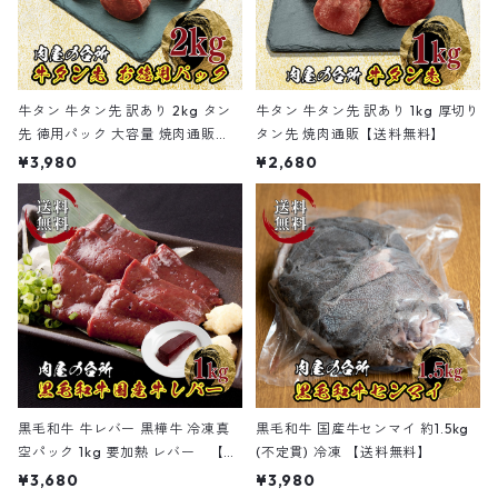
牛タン 牛タン先 訳あり 2kg タン
牛タン 牛タン先 訳あり 1kg 厚切り
先 徳用パック 大容量 焼肉通販
タン先 焼肉通販【送料無料】
【送料無料】
¥3,980
¥2,680
黒毛和牛 牛レバー 黒樺牛 冷凍真
黒毛和牛 国産牛センマイ 約1.5kg
空パック 1kg 要加熱 レバー 【送
(不定貫) 冷凍 【送料無料】
料無料】
¥3,680
¥3,980