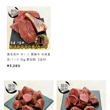
黒毛和牛 牛ハツ 黒樺牛 冷凍真
空パック 1kg 要加熱 【送料無
料】
¥3,280