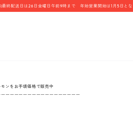
内最終配送日は26日金曜日午前9時まで 年始営業開始は1月5日と
ルモンをお手頃価格で販売中
ーーーーーーーーーーーーーーーーーーー