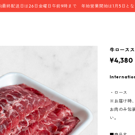
内最終配送日は26日金曜日午前9時まで 年始営業開始は1月5日と
牛ローススラ
¥4,380
Internatio
・ロース
※お届け時
お肉のみ包
い。
■商品名