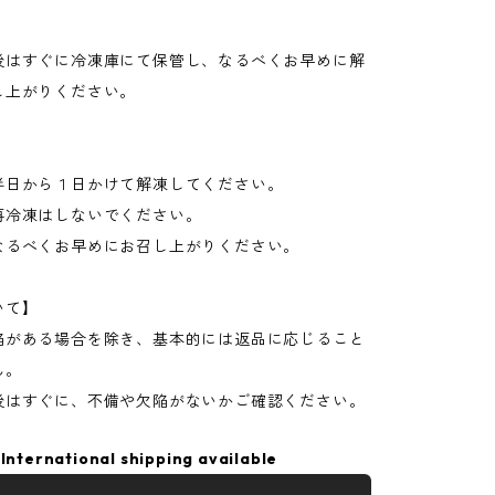
】
後はすぐに冷凍庫にて保管し、なるべくお早めに解
し上がりください。
】
半日から１日かけて解凍してください。
再冷凍はしないでください。
なるべくお早めにお召し上がりください。
いて】
陥がある場合を除き、基本的には返品に応じること
ん。
後はすぐに、不備や欠陥がないかご確認ください。
International shipping available