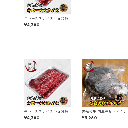
牛ローススライス 1kg 冷凍
¥4,380
牛ローススライス 1kg 冷凍
黒毛和牛 国産牛センマイ 約
1.5kg(不定貫) 冷凍 【送料
¥4,380
¥3,980
料】