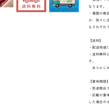
なります。
・複数の商
が、別々に
もそれぞれ
【送料】
・配送地域
・送料無料
す。
あらかじめ
【賞味期限
・別途商品
・記載の賞味
した場合の