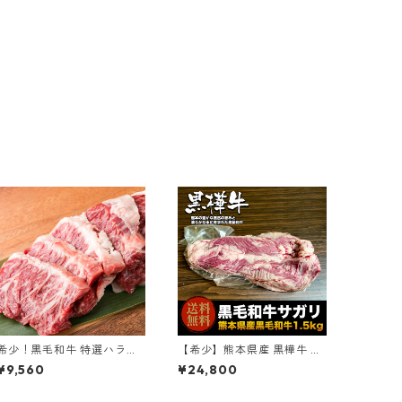
希少！黒毛和牛 特選ハラミ
【希少】熊本県産 黒樺牛 サ
黒樺牛 600g
ガリ（真空パック）1.3kg~1.
¥9,560
¥24,800
7kg前後 不定貫 冷凍