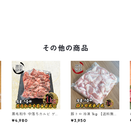
その他の商品
黒毛和牛 中落ちカルビ ゲタ
豚トロ 冷凍 1kg 【送料無
無
カルビ 1kg 冷凍 【送料無
料】
¥4,980
¥3,950
料】