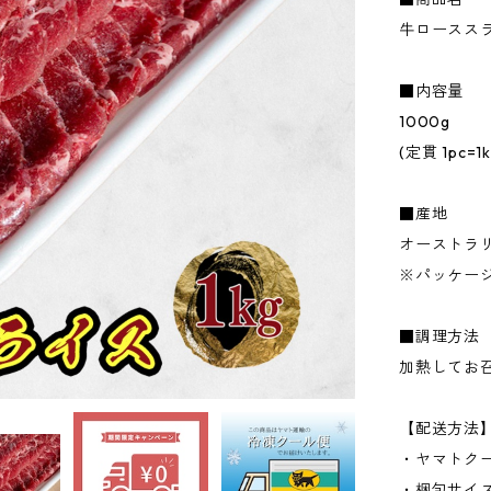
牛ロースス
■内容量
1000g
(定貫 1pc=1
■産地
オーストラ
※パッケー
■調理方法
加熱してお
【配送方法
・ヤマトク
・梱包サイ