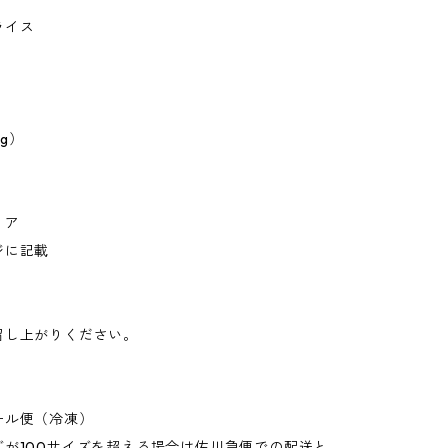
ライス
kg）
リア
ジに記載
召し上がりください。
】
ール便（冷凍）
ズが100サイズを超える場合は佐川急便での配送と