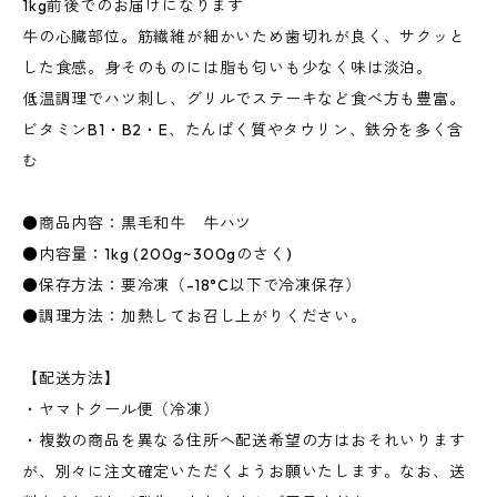
1kg前後でのお届けになります
牛の心臓部位。筋繊維が細かいため歯切れが良く、サクッと
した食感。身そのものには脂も匂いも少なく味は淡泊。
低温調理でハツ刺し、グリルでステーキなど食べ方も豊富。
ビタミンB1・B2・E、たんぱく質やタウリン、鉄分を多く含
む
●商品内容：黒毛和牛 牛ハツ
●内容量：1kg (200g~300gのさく)
●保存方法：要冷凍（-18°C以下で冷凍保存）
●調理方法：加熱してお召し上がりください。
【配送方法】
・ヤマトクール便（冷凍）
・複数の商品を異なる住所へ配送希望の方はおそれいります
が、別々に注文確定いただくようお願いたします。なお、送