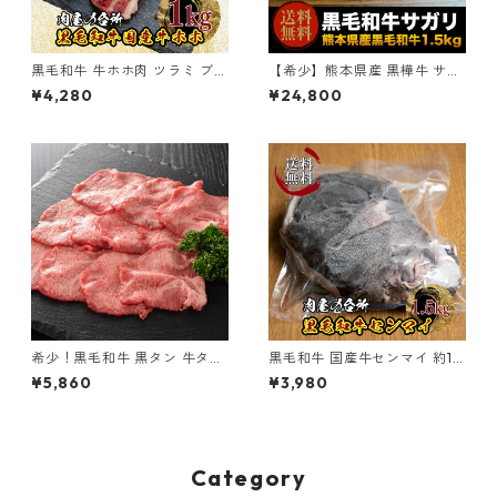
黒毛和牛 牛ホホ肉 ツラミ ブロ
【希少】熊本県産 黒樺牛 サガ
ック 1~1.5kg (不定貫) 冷凍
リ（真空パック）1.3kg~1.7kg
¥4,280
¥24,800
【送料無料】
前後 不定貫 冷凍
希少！黒毛和牛 黒タン 牛タン
黒毛和牛 国産牛センマイ 約1.5
黒樺牛 300g
kg(不定貫) 冷凍 【送料無料】
¥5,860
¥3,980
Category