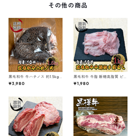
その他の商品
黒毛和牛 牛ハチノス 約1.5kg
黒毛和牛 牛脂 断糖高脂質 ピン
(不定貫) 冷凍 【送料無料一部
ク牛脂 1kg 炒め物 スープ【送
¥3,980
¥1,980
地域割引のみ】
料無料】