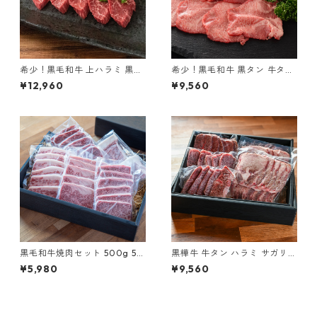
希少！黒毛和牛 上ハラミ 黒樺
希少！黒毛和牛 黒タン 牛タン
牛 900g
黒樺牛 600g
¥12,960
¥9,560
黒毛和牛焼肉セット 500g 5種
黒樺牛 牛タン ハラミ サガリ
部位セット
焼肉セット 黒毛和牛 600g
¥5,980
¥9,560