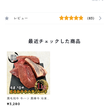
レビュー
(83)
最近チェックした商品
黒毛和牛 牛ハツ 黒樺牛 冷凍真
空パック 1kg 要加熱 【送料無
¥3,280
料】