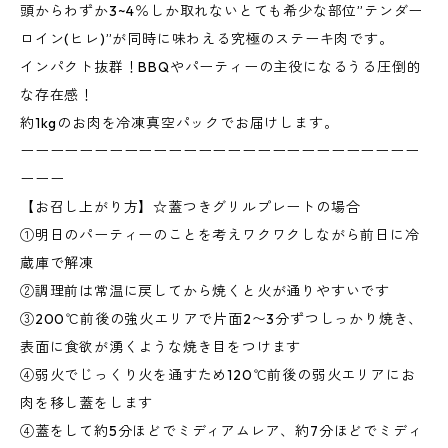
頭からわずか3~4％しか取れないとても希少な部位”テンダー
ロイン(ヒレ)”が同時に味わえる究極のステーキ肉です。
インパクト抜群！BBQやパーティーの主役になるうる圧倒的
な存在感！
約1kgのお肉を冷凍真空パックでお届けします。
ーーーーーーーーーーーーーーーーーーーーーーーーーーー
ーーー
【お召し上がり方】☆蓋つきグリルプレートの場合
①明日のパーティーのことを考えワクワクしながら前日に冷
蔵庫で解凍
②調理前は常温に戻してから焼くと火が通りやすいです
③200℃前後の強火エリアで片面2〜3分ずつしっかり焼き、
表面に食欲が湧くような焼き目をつけます
④弱火でじっくり火を通すため120℃前後の弱火エリアにお
肉を移し蓋をします
④蓋をして約5分ほどでミディアムレア、約7分ほどでミディ