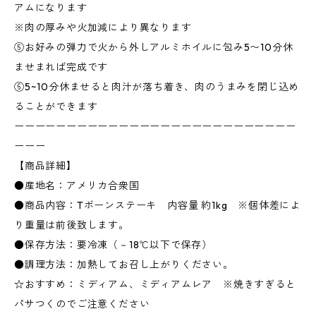
アムになります
※肉の厚みや火加減により異なります
⑤お好みの弾力で火から外しアルミホイルに包み5〜10分休
ませまれば完成です
⑥5~10分休ませると肉汁が落ち着き、肉のうまみを閉じ込め
ることができます
ーーーーーーーーーーーーーーーーーーーーーーーーーーー
ーーー
【商品詳細】
●産地名：アメリカ合衆国
●商品内容：Tボーンステーキ 内容量 約1kg ※個体差によ
り重量は前後致します。
●保存方法：要冷凍（－18℃以下で保存）
●調理方法：加熱してお召し上がりください。
☆おすすめ：ミディアム、ミディアムレア ※焼きすぎると
パサつくのでご注意ください