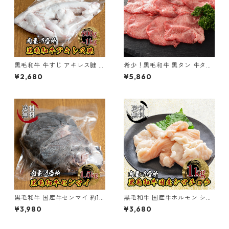
黒毛和牛 牛すじ アキレス腱 ア
希少！黒毛和牛 黒タン 牛タン
キレス 冷凍 800g~1kg【不定
黒樺牛 300g
¥2,680
¥5,860
貫】おでん 煮込み料理 Nerve
tti
黒毛和牛 国産牛センマイ 約1.5
黒毛和牛 国産牛ホルモン シマ
kg(不定貫) 冷凍 【送料無料】
チョウ 1kg (500g×2pc) 冷凍
¥3,980
¥3,680
【送料無料】