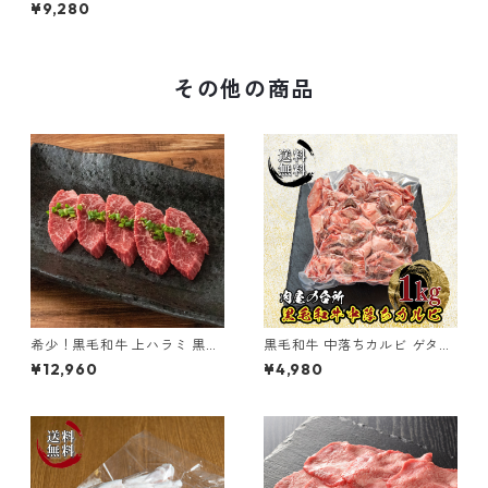
らみ ハンギングテンダー 2kg
¥9,280
その他の商品
希少！黒毛和牛 上ハラミ 黒樺
黒毛和牛 中落ちカルビ ゲタカ
牛 900g
ルビ 1kg 冷凍 【送料無料】
¥12,960
¥4,980