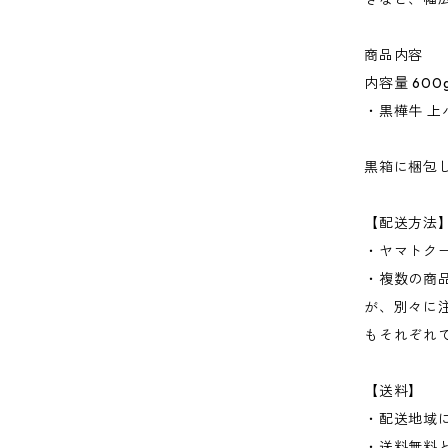
商品内容
内容量 600
・黒樺牛 上ハ
黒箱に梱包
【配送方法
・ヤマトク
・複数の商
が、別々に
もそれぞれ
【送料】
・配送地域
・送料無料