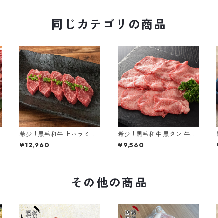
同じカテゴリの商品
希少！黒毛和牛 上ハラミ 黒
希少！黒毛和牛 黒タン 牛タ
樺牛 900g
ン 黒樺牛 600g
¥12,960
¥9,560
その他の商品