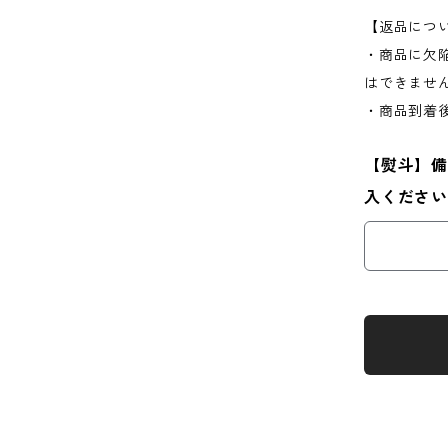
【返品につ
・商品に欠
はできませ
・商品到着
【熨斗】備
入ください