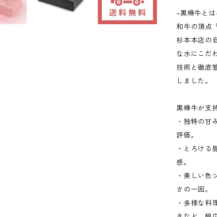
-黒樺牛とは
和牛の頂点
杉本本店の
な水にこだ
技術と徹底
しました。
黒樺牛が支
・独特の甘
評価。
・とろける
感。
・美しい色
さの一因。
・多様な料
きなど、幅