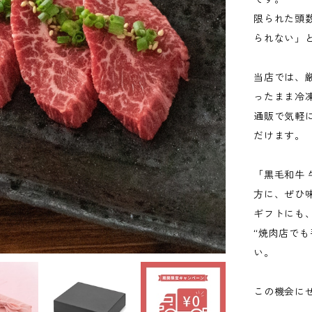
限られた頭
られない」
当店では、
ったまま冷
通販で気軽
だけます。
「黒毛和牛
方に、ぜひ
ギフトにも
“焼肉店で
い。
この機会に