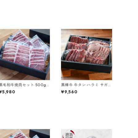
黒毛和牛焼肉セット 500g 5
黒樺牛 牛タン ハラミ サガリ
種部位セット
焼肉セット 黒毛和牛 600g
¥5,980
¥9,560