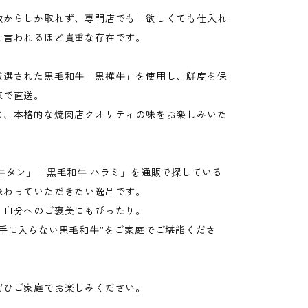
数からしか取れず、専門店でも「欲しくても仕入れ
と言われるほど貴重な存在です。
厳選された黒毛和牛「黒樺牛」を使用し、鮮度を保
凍で直送。
に、本格的な焼肉店クオリティの味をお楽しみいた
 牛タン」「黒毛和牛 ハラミ」を通販で探している
味わっていただきたい逸品です。
、自分へのご褒美にもぴったり。
も手に入らない黒毛和牛”をご家庭でご堪能くださ
ぜひご家庭でお楽しみください。