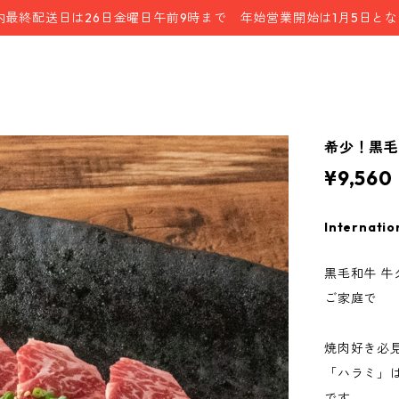
内最終配送日は26日金曜日午前9時まで 年始営業開始は1月5日と
希少！黒毛和
¥9,560
Internatio
黒毛和牛 
ご家庭で
焼肉好き必
「ハラミ」
です。