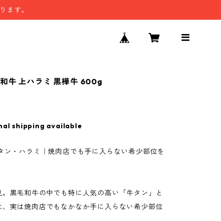
なります。
牛 上ハラミ 黒樺牛 600g
nal shipping available
牛タン・ハラミ｜焼肉店でも手に入らない希少部位を
見。黒毛和牛の中でも特に人気の高い「牛タン」と
は、実は焼肉店でもなかなか手に入らない希少部位