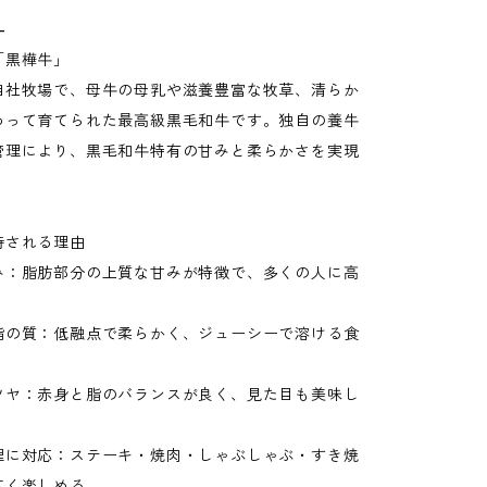
-
「黒樺牛」
自社牧場で、母牛の母乳や滋養豊富な牧草、清らか
わって育てられた最高級黒毛和牛です。独自の養牛
管理により、黒毛和牛特有の甘みと柔らかさを実現
持される理由
み：脂肪部分の上質な甘みが特徴で、多くの人に高
脂の質：低融点で柔らかく、ジューシーで溶ける食
ツヤ：赤身と脂のバランスが良く、見た目も美味し
理に対応：ステーキ・焼肉・しゃぶしゃぶ・すき焼
広く楽しめる。