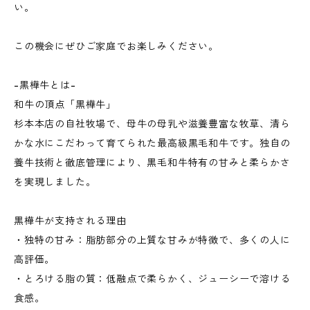
い。
この機会にぜひご家庭でお楽しみください。
-黒樺牛とは-
和牛の頂点「黒樺牛」
杉本本店の自社牧場で、母牛の母乳や滋養豊富な牧草、清ら
かな水にこだわって育てられた最高級黒毛和牛です。独自の
養牛技術と徹底管理により、黒毛和牛特有の甘みと柔らかさ
を実現しました。
黒樺牛が支持される理由
・独特の甘み：脂肪部分の上質な甘みが特徴で、多くの人に
高評価。
・とろける脂の質：低融点で柔らかく、ジューシーで溶ける
食感。