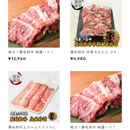
希少！黒毛和牛 特選ハラミ 黒
黒毛和牛 中落ちカルビ ゲタカ
樺牛 900g
ルビ 1kg 冷凍 【送料無料】
¥12,960
¥4,980
黒毛和牛上カルビスライス(ブ
希少！黒毛和牛 特選ハラミ 黒