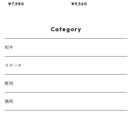
リスケ） 1000g 大容量パッ
樺牛 600g
¥7,980
¥9,560
ク
Category
和牛
ステーキ
豚肉
鶏肉