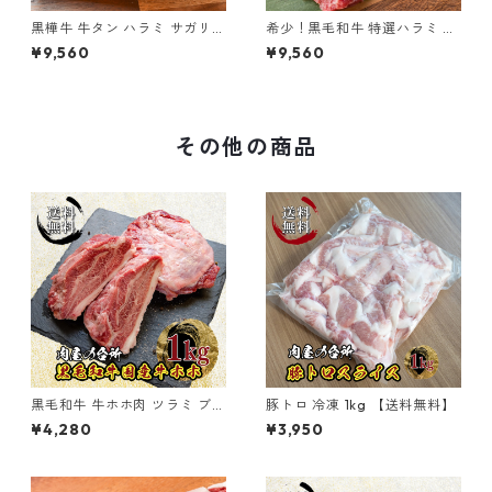
黒樺牛 牛タン ハラミ サガリ
希少！黒毛和牛 特選ハラミ 黒
焼肉セット 黒毛和牛 600g
樺牛 600g
¥9,560
¥9,560
その他の商品
黒毛和牛 牛ホホ肉 ツラミ ブロ
豚トロ 冷凍 1kg 【送料無料】
ック 1~1.5kg (不定貫) 冷凍
¥4,280
¥3,950
【送料無料】