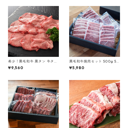
希少！黒毛和牛 黒タン 牛タン
黒毛和牛焼肉セット 500g 5種
黒樺牛 600g
部位セット
¥9,560
¥5,980