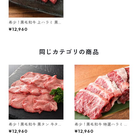
希少！黒毛和牛 上ハラミ 黒樺
牛 900g
¥12,960
同じカテゴリの商品
希少！黒毛和牛 黒タン 牛タン
希少！黒毛和牛 特選ハラミ 黒
黒樺牛 900g
樺牛 900g
¥12,960
¥12,960