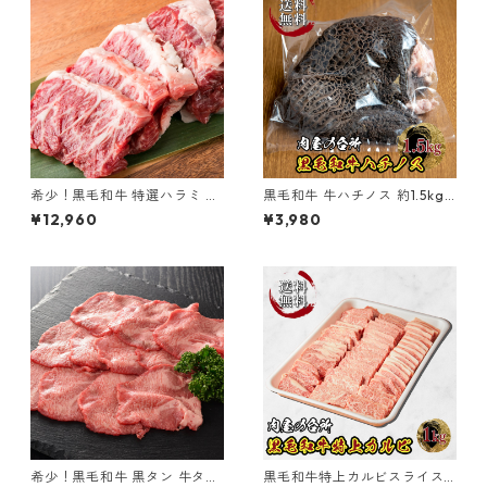
希少！黒毛和牛 特選ハラミ 黒
黒毛和牛 牛ハチノス 約1.5kg
樺牛 900g
(不定貫) 冷凍 【送料無料一部
¥12,960
¥3,980
地域割引のみ】
希少！黒毛和牛 黒タン 牛タン
黒毛和牛特上カルビスライス 1