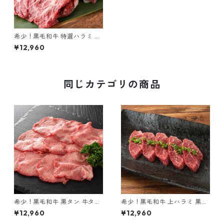
希少！黒毛和牛 特選ハラミ 黒
樺牛 900g
¥12,960
同じカテゴリの商品
希少！黒毛和牛 黒タン 牛タン
希少！黒毛和牛 上ハラミ 黒樺
黒樺牛 900g
牛 900g
¥12,960
¥12,960