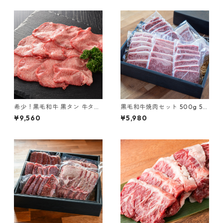
希少！黒毛和牛 黒タン 牛タン
黒毛和牛焼肉セット 500g 5種
黒樺牛 600g
部位セット
¥9,560
¥5,980