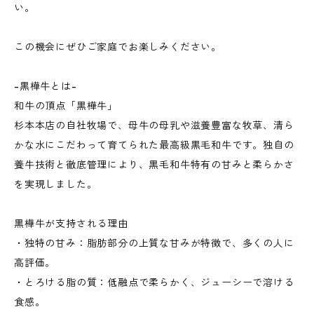
い。
この機会にぜひご家庭でお楽しみください。
-黒樺牛とは-
和牛の頂点「黒樺牛」
杉本本店の自社牧場で、母牛の母乳や滋養豊富な牧草、清ら
かな水にこだわって育てられた最高級黒毛和牛です。独自の
養牛技術と徹底管理により、黒毛和牛特有の甘みと柔らかさ
を実現しました。
黒樺牛が支持される理由
・独特の甘み：脂肪部分の上質な甘みが特徴で、多くの人に
高評価。
・とろける脂の質：低融点で柔らかく、ジューシーで溶ける
食感。