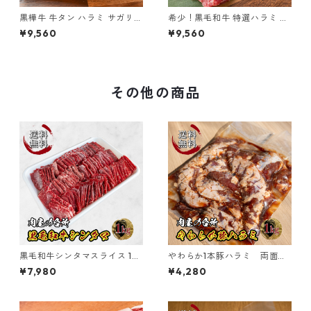
黒樺牛 牛タン ハラミ サガリ
希少！黒毛和牛 特選ハラミ 黒
焼肉セット 黒毛和牛 600g
樺牛 600g
¥9,560
¥9,560
その他の商品
黒毛和牛シンタマスライス 1kg
やわらか1本豚ハラミ 両面切
冷凍
れ目 焼肉タレ味 1kg【送料無
¥7,980
¥4,280
料】